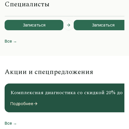
Уалихановна
Специалисты
гинеколог-эндокринолог
Врач УЗИ, радиолог
детский
Записаться
Записаться
Все
→
Акции и спецпредложения
Комплексная диагностика со скидкой 20% до к
Подробнее
Все
→