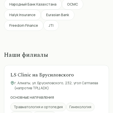
Народный Банк Казахстана
ОСМС
над
мак
Пре
Halyk Insurance
Eurasian Bank
энд
пла
Freedom Finance
JTI
компь
устан
бер
Бол
Мен
Наши филиалы
восстано
верн
кли
энд
LS Clinic на Брусиловского
тра
пра
г. Алматы, ул. Брусиловского, 232, угол Сатпаева
спе
(напротив ТРЦ ADK)
тра
сов
ОСНОВНЫЕ НАПРАВЛЕНИЯ
сов
эндопро
Травматология и ортопедия
Гинекология
Ади