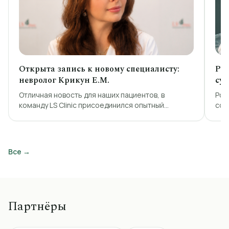
Открыта запись к новому специалисту:
Ро
невролог Крикун Е.М.
су
Отличная новость для наших пациентов, в
Роб
команду LS Clinic присоединился опытный
сов
невролог
зам
точ
быст
выб
Все
→
инд
ее 
рас
ана
вре
Партнёры
MAK
кон
все