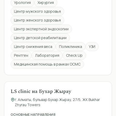
Урология
Хирургия
выс
Еже
Центр мужского здоровья
энд
пос
Центр женского здоровья
сов
леч
Центр экспертной эндоскопии
аппарата. Джанда
Центр детской реабилитации
— т
ста
Центр снижения веса
Поликлиника
УЗИ
энд
кру
Рентген
Лаборатория
Check Up
мет
Медицинская помощь в рамках ОСМС
подход
здо
кот
явл
LS clinic на Бухар Жырау
г. Алматы, бульвар Бухар Жырау, 27/5, ЖК Bukhar
Zhyrau Towers
ОСНОВНЫЕ НАПРАВЛЕНИЯ